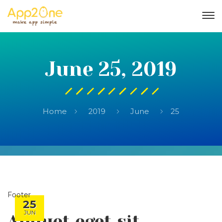
June 25, 2019
Home
2019
June
25
Footer
25
JUN
Aliquet eget sit