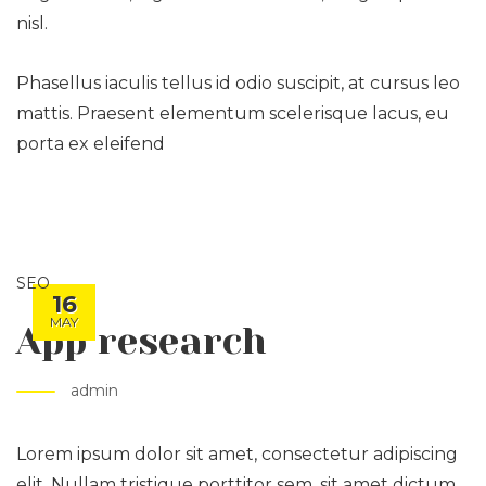
nisl.
Phasellus iaculis tellus id odio suscipit, at cursus leo
mattis. Praesent elementum scelerisque lacus, eu
porta ex eleifend
SEO
16
MAY
App research
admin
Lorem ipsum dolor sit amet, consectetur adipiscing
elit. Nullam tristique porttitor sem, sit amet dictum