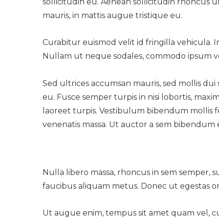
sollicitudin eu. Aenean sollicitudin rhoncus
mauris, in mattis augue tristique eu.
Curabitur euismod velit id fringilla vehicula.
Nullam ut neque sodales, commodo ipsum ve
Sed ultrices accumsan mauris, sed mollis dui 
eu. Fusce semper turpis in nisi lobortis, ma
laoreet turpis. Vestibulum bibendum mollis f
venenatis massa. Ut auctor a sem bibendum 
Nulla libero massa, rhoncus in sem semper, sus
faucibus aliquam metus. Donec ut egestas orci. 
Ut augue enim, tempus sit amet quam vel, c