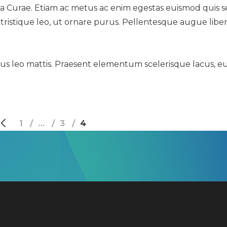
lia Curae. Etiam ac metus ac enim egestas euismod quis 
tristique leo, ut ornare purus. Pellentesque augue liber
cursus leo mattis. Praesent elementum scelerisque lacus, e
1
…
3
4