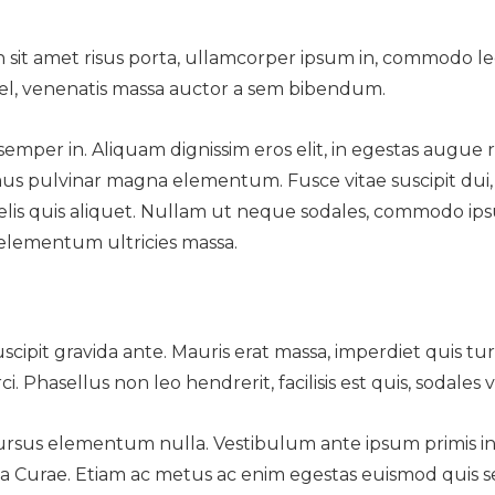
 In sit amet risus porta, ullamcorper ipsum in, commodo le
l, venenatis massa auctor a sem bibendum.
semper in. Aliquam dignissim eros elit, in egestas augue
ximus pulvinar magna elementum. Fusce vitae suscipit dui
elis quis aliquet. Nullam ut neque sodales, commodo ips
elementum ultricies massa.
cipit gravida ante. Mauris erat massa, imperdiet quis tur
Phasellus non leo hendrerit, facilisis est quis, sodales ve
ursus elementum nulla. Vestibulum ante ipsum primis i
lia Curae. Etiam ac metus ac enim egestas euismod quis 