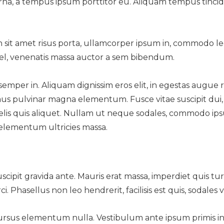
 urna, a tempus ipsum porttitor eu. Aliquam tempus tinci
 In sit amet risus porta, ullamcorper ipsum in, commodo le
l, venenatis massa auctor a sem bibendum.
semper in. Aliquam dignissim eros elit, in egestas augue
ximus pulvinar magna elementum. Fusce vitae suscipit dui
elis quis aliquet. Nullam ut neque sodales, commodo ips
elementum ultricies massa.
cipit gravida ante. Mauris erat massa, imperdiet quis tur
Phasellus non leo hendrerit, facilisis est quis, sodales ve
ursus elementum nulla. Vestibulum ante ipsum primis i