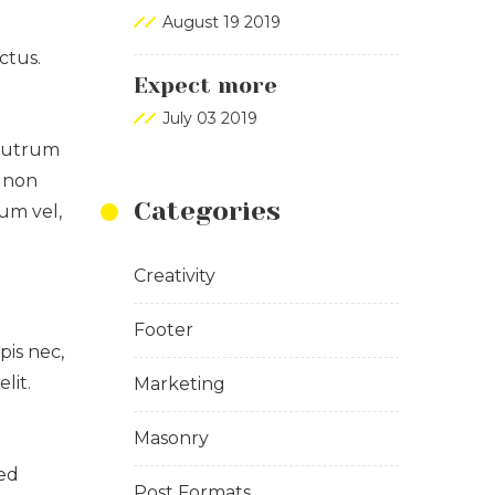
August 19 2019
ctus.
Expect more
July 03 2019
 rutrum
, non
Categories
um vel,
Creativity
Footer
pis nec,
lit.
Marketing
Masonry
n
sed
Post Formats