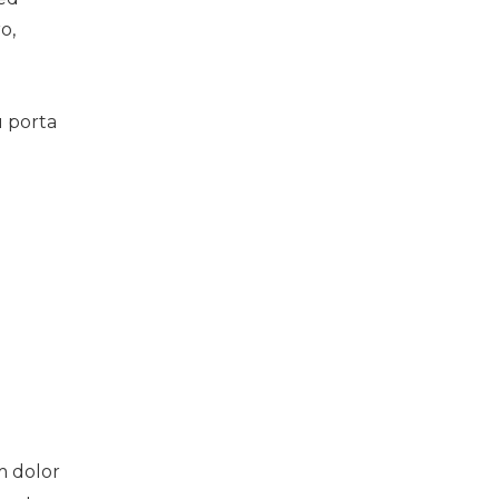
o,
u porta
m dolor