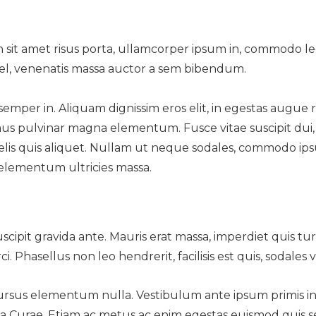
 In sit amet risus porta, ullamcorper ipsum in, commodo le
l, venenatis massa auctor a sem bibendum.
semper in. Aliquam dignissim eros elit, in egestas augue
ximus pulvinar magna elementum. Fusce vitae suscipit dui
elis quis aliquet. Nullam ut neque sodales, commodo ips
elementum ultricies massa.
cipit gravida ante. Mauris erat massa, imperdiet quis tur
Phasellus non leo hendrerit, facilisis est quis, sodales ve
ursus elementum nulla. Vestibulum ante ipsum primis i
lia Curae. Etiam ac metus ac enim egestas euismod quis 