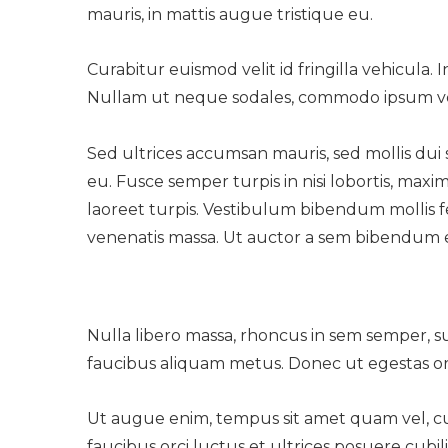
mauris, in mattis augue tristique eu.
Curabitur euismod velit id fringilla vehicula.
Nullam ut neque sodales, commodo ipsum ve
Sed ultrices accumsan mauris, sed mollis dui 
eu. Fusce semper turpis in nisi lobortis, ma
laoreet turpis. Vestibulum bibendum mollis f
venenatis massa. Ut auctor a sem bibendum 
Nulla libero massa, rhoncus in sem semper, sus
faucibus aliquam metus. Donec ut egestas orci. 
Ut augue enim, tempus sit amet quam vel, c
faucibus orci luctus et ultrices posuere cubi