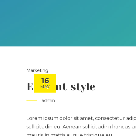
Marketing
16
Elegant style
MAY
admin
Lorem ipsum dolor sit amet, consectetur adipis
sollicitudin eu. Aenean sollicitudin rhoncus
mauris, in mattis augue tristique eu.