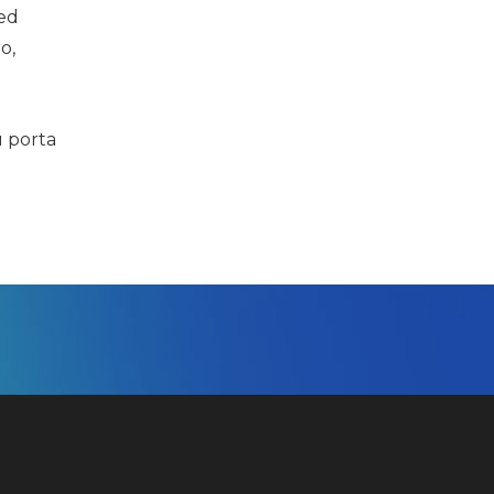
sed
o,
u porta