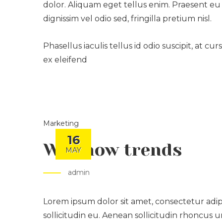
dolor. Aliquam eget tellus enim. Praesent eu 
dignissim vel odio sed, fringilla pretium nisl.
Phasellus iaculis tellus id odio suscipit, at 
ex eleifend
Marketing
16
We know trends
MAY
admin
Lorem ipsum dolor sit amet, consectetur adipis
sollicitudin eu. Aenean sollicitudin rhoncus