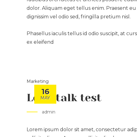
dolor. Aliquam eget tellus enim. Praesent eu 
dignissim vel odio sed, fringilla pretium nisl.
Phasellus iaculis tellus id odio suscipit, at 
ex eleifend
Marketing
16
Let’s talk test
MAY
admin
Lorem ipsum dolor sit amet, consectetur adipis