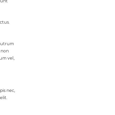
dunt
ctus.
 rutrum
, non
um vel,
pis nec,
lit.
n