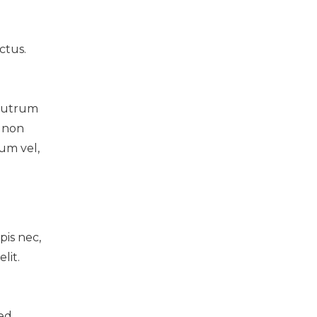
ctus.
 rutrum
, non
um vel,
pis nec,
lit.
n
sed